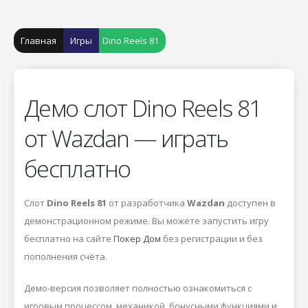
Главная
Игры
Dino Reels 81
Демо слот Dino Reels 81
от Wazdan — играть
бесплатно
Слот
Dino Reels 81
от разработчика
Wazdan
доступен в
демонстрационном режиме. Вы можете запустить игру
бесплатно на сайте
Покер Дом
без регистрации и без
пополнения счёта.
Демо-версия позволяет полностью ознакомиться с
игровым процессом, механикой, бонусными функциями и