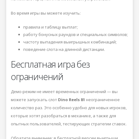
Во время игры вы можете изучить:
правила и таблицу выплат;
работу бонусных раундов и специальных символов;
частоту выпадения выигрышных комбинаций;
поведение слота на длинной дистанции.
Бесплатная игра без
ограничений
Демо-режим не имеет временных ограничений — вы
можете запускать слот
Dino Reels 81
неограниченное
количество раз. Это особенно удобно для новых игроков,
которые хотят разобраться в механике, а также для
опытных пользователей, тестирующих стратегии ставок.
Обратите внимание: в бесплатной версии выигрыши