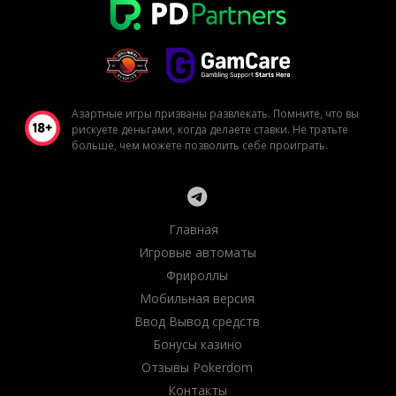
Азартные игры призваны развлекать. Помните, что вы
рискуете деньгами, когда делаете ставки. Не тратьте
больше, чем можете позволить себе проиграть.
Главная
Игровые автоматы
Фрироллы
Мобильная версия
Ввод Вывод средств
Бонусы казино
Отзывы Pokerdom
Контакты