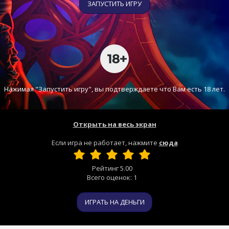
ЗАПУСТИТЬ ИГРУ
Нажимая "Запустить игру", вы подтверждаете что Вам есть 18 лет.
Открыть на весь экран
Если игра не работает, нажмите
сюда
Рейтинг
5.00
Всего оценок:
1
ИГРАТЬ НА ДЕНЬГИ