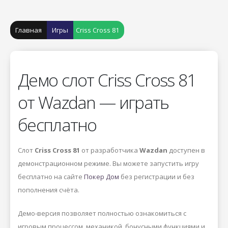
Главная
Игры
Criss Cross 81
Демо слот Criss Cross 81
от Wazdan — играть
бесплатно
Слот
Criss Cross 81
от разработчика
Wazdan
доступен в
демонстрационном режиме. Вы можете запустить игру
бесплатно на сайте
Покер Дом
без регистрации и без
пополнения счёта.
Демо-версия позволяет полностью ознакомиться с
игровым процессом, механикой, бонусными функциями и