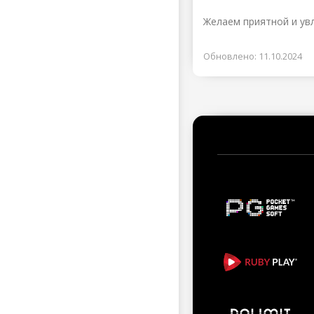
Желаем приятной и ув
Обновлено:
11.10.2024