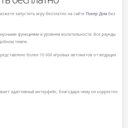
ожете запустить игру бесплатно на сайте
Покер Дом
без
нусными функциями и уровнем волатильности. Все раунды
добном темпе.
редставлено более 10 000 игровых автоматов от ведущих
вает адаптивный интерфейс, благодаря чему он корректно