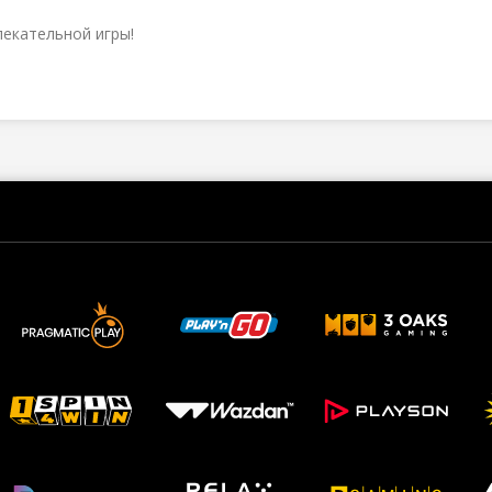
лекательной игры!