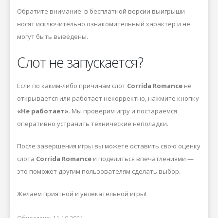
Обратите внимание: в бесплатной версии выигрыши
носят исключительно ознакомительный характер и не
могут быть выведены.
Слот не запускается?
Если по каким-либо причинам слот
Corrida Romance
не
открывается или работает некорректно, нажмите кнопку
«Не работает»
. Мы проверим игру и постараемся
оперативно устранить технические неполадки.
После завершения игры вы можете оставить свою оценку
слота
Corrida Romance
и поделиться впечатлениями —
это поможет другим пользователям сделать выбор.
Желаем приятной и увлекательной игры!
Обновлено:
11.10.2024