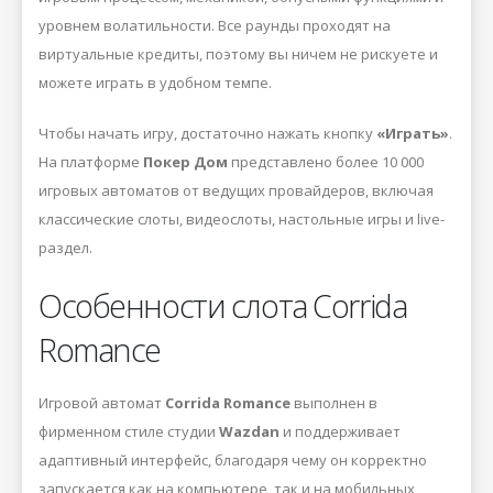
уровнем волатильности. Все раунды проходят на
виртуальные кредиты, поэтому вы ничем не рискуете и
можете играть в удобном темпе.
Чтобы начать игру, достаточно нажать кнопку
«Играть»
.
На платформе
Покер Дом
представлено более 10 000
игровых автоматов от ведущих провайдеров, включая
классические слоты, видеослоты, настольные игры и live-
раздел.
Особенности слота Corrida
Romance
Игровой автомат
Corrida Romance
выполнен в
фирменном стиле студии
Wazdan
и поддерживает
адаптивный интерфейс, благодаря чему он корректно
запускается как на компьютере, так и на мобильных