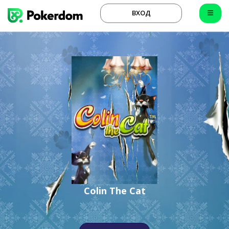
ВХОД
Colin The Cat