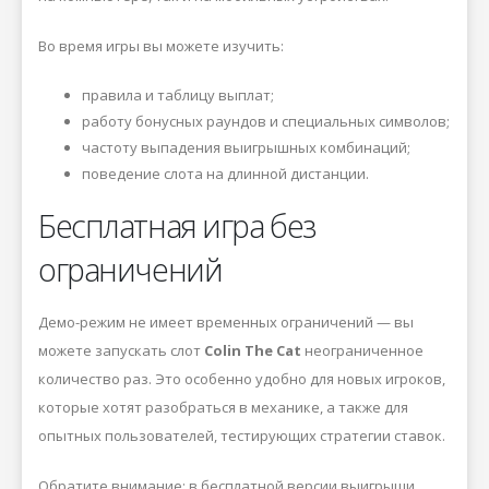
Во время игры вы можете изучить:
правила и таблицу выплат;
работу бонусных раундов и специальных символов;
частоту выпадения выигрышных комбинаций;
поведение слота на длинной дистанции.
Бесплатная игра без
ограничений
Демо-режим не имеет временных ограничений — вы
можете запускать слот
Colin The Cat
неограниченное
количество раз. Это особенно удобно для новых игроков,
которые хотят разобраться в механике, а также для
опытных пользователей, тестирующих стратегии ставок.
Обратите внимание: в бесплатной версии выигрыши