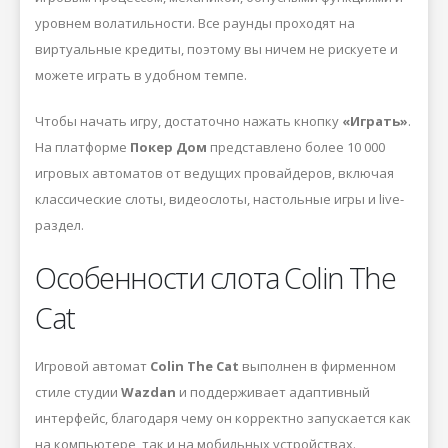
уровнем волатильности. Все раунды проходят на
виртуальные кредиты, поэтому вы ничем не рискуете и
можете играть в удобном темпе.
Чтобы начать игру, достаточно нажать кнопку
«Играть»
.
На платформе
Покер Дом
представлено более 10 000
игровых автоматов от ведущих провайдеров, включая
классические слоты, видеослоты, настольные игры и live-
раздел.
Особенности слота Colin The
Cat
Игровой автомат
Colin The Cat
выполнен в фирменном
стиле студии
Wazdan
и поддерживает адаптивный
интерфейс, благодаря чему он корректно запускается как
на компьютере, так и на мобильных устройствах.