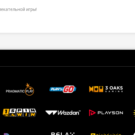
лекательной игры!