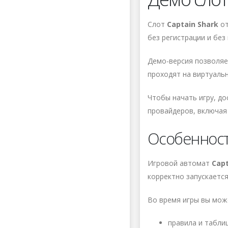
Слот
Captain Shark
от
без регистрации и без
Демо-версия позволяе
проходят на виртуальн
Чтобы начать игру, д
провайдеров, включая 
Особенности
Игровой автомат
Capt
корректно запускается
Во время игры вы мож
правила и табли