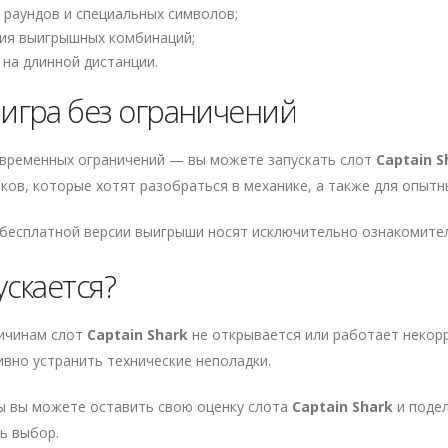
 раундов и специальных символов;
ия выигрышных комбинаций;
 на длинной дистанции.
 игра без ограничений
временных ограничений — вы можете запускать слот
Captain S
ков, которые хотят разобраться в механике, а также для опытн
 бесплатной версии выигрыши носят исключительно ознакомител
ускается?
ричинам слот
Captain Shark
не открывается или работает некор
ивно устранить технические неполадки.
ы вы можете оставить свою оценку слота
Captain Shark
и поде
ь выбор.