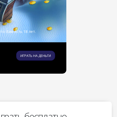
то Вам есть 18 лет.
ИГРАТЬ НА ДЕНЬГИ
играть бесплатно