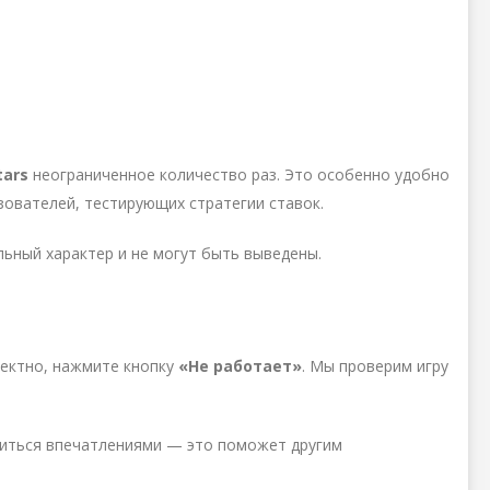
tars
неограниченное количество раз. Это особенно удобно
зователей, тестирующих стратегии ставок.
ьный характер и не могут быть выведены.
ректно, нажмите кнопку
«Не работает»
. Мы проверим игру
иться впечатлениями — это поможет другим