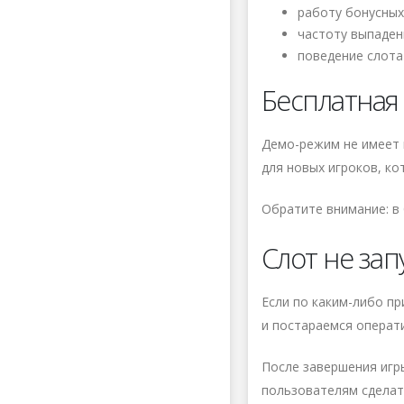
работу бонусных
частоту выпаден
поведение слота
Бесплатная
Демо-режим не имеет 
для новых игроков, ко
Обратите внимание: в
Слот не зап
Если по каким-либо п
и постараемся операт
После завершения игр
пользователям сделат