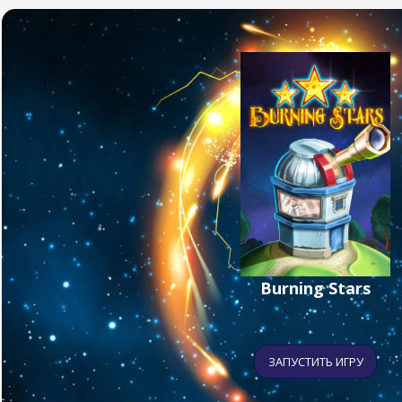
Burning Stars
ЗАПУСТИТЬ ИГРУ