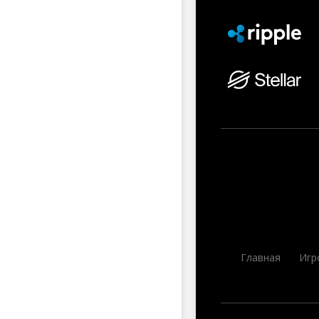
Главная
Игр