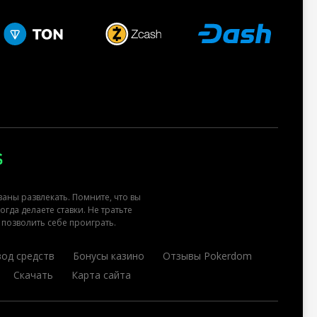
аны развлекать. Помните, что вы
огда делаете ставки. Не тратьте
позволить себе проиграть.
од средств
Бонусы казино
Отзывы Pokerdom
Скачать
Карта сайта