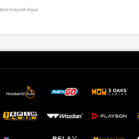
лекательной игры!