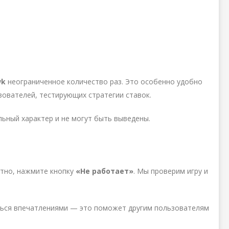
wk
неограниченное количество раз. Это особенно удобно
зователей, тестирующих стратегии ставок.
ьный характер и не могут быть выведены.
ктно, нажмите кнопку
«Не работает»
. Мы проверим игру и
ься впечатлениями — это поможет другим пользователям