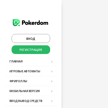
ВХОД
РЕГИСТРАЦИЯ
ГЛАВНАЯ
ИГРОВЫЕ АВТОМАТЫ
ФРИРОЛЛЫ
МОБИЛЬНАЯ ВЕРСИЯ
ВВОД ВЫВОД СРЕДСТВ