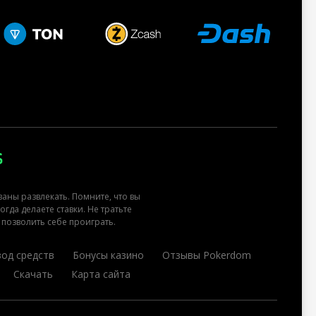
аны развлекать. Помните, что вы
огда делаете ставки. Не тратьте
позволить себе проиграть.
од средств
Бонусы казино
Отзывы Pokerdom
Скачать
Карта сайта