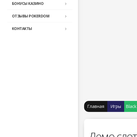
БОНУСЫ КАЗИНО
ОТЗЫВЫ POKERDOM
КОНТАКТЫ
Главная
Игры
Blac
Демо слот