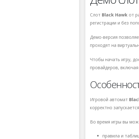
Слот
Black Hawk
от р
регистрации и без поп
Демо-версия позволяе
проходят на виртуальн
Чтобы начать игру, д
провайдеров, включая 
Особенност
Игровой автомат
Bla
корректно запускается
Во время игры вы мож
правила и табли