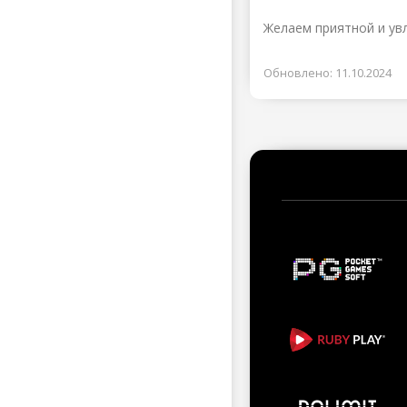
Желаем приятной и ув
Обновлено:
11.10.2024