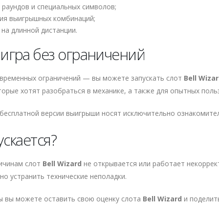
 раундов и специальных символов;
ия выигрышных комбинаций;
 на длинной дистанции.
 игра без ограничений
временных ограничений — вы можете запускать слот
Bell Wiza
торые хотят разобраться в механике, а также для опытных поль
 бесплатной версии выигрыши носят исключительно ознакомител
ускается?
ричинам слот
Bell Wizard
не открывается или работает некоррек
но устранить технические неполадки.
ы вы можете оставить свою оценку слота
Bell Wizard
и поделит