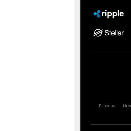
Главная
Игр