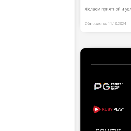
Желаем приятной и ув
Обновлено:
11.10.2024