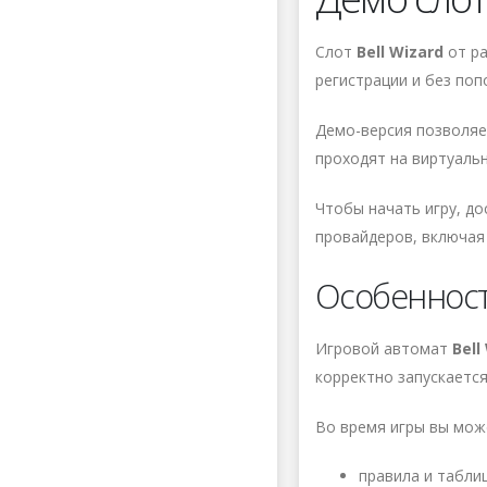
Слот
Bell Wizard
от р
регистрации и без поп
Демо-версия позволяе
проходят на виртуальн
Чтобы начать игру, д
провайдеров, включая 
Особенности
Игровой автомат
Bell
корректно запускается
Во время игры вы мож
правила и табли