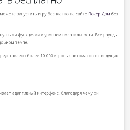
можете запустить игру бесплатно на сайте
Покер Дом
без
нусными функциями и уровнем волатильности. Все раунды
добном темпе.
редставлено более 10 000 игровых автоматов от ведущих
вает адаптивный интерфейс, благодаря чему он