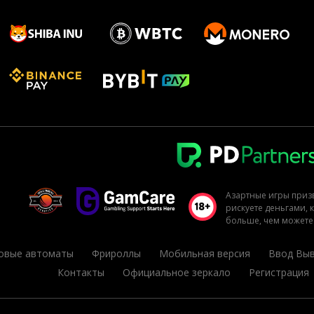
Азартные игры призв
рискуете деньгами, к
больше, чем можете 
овые автоматы
Фрироллы
Мобильная версия
Ввод Выв
Контакты
Официальное зеркало
Регистрация