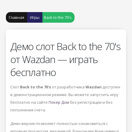
Главная
Игры
Back to the 70's
Демо слот Back to the 70's
от Wazdan — играть
бесплатно
Слот
Back to the 70's
от разработчика
Wazdan
доступен
в демонстрационном режиме. Вы можете запустить игру
бесплатно на сайте
Покер Дом
без регистрации и без
пополнения счёта.
Демо-версия позволяет полностью ознакомиться с
игровым процессом, механикой, бонусными функциями и