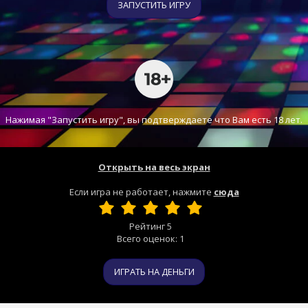
ЗАПУСТИТЬ ИГРУ
Нажимая "Запустить игру", вы подтверждаете что Вам есть 18 лет.
Открыть на весь экран
Если игра не работает, нажмите
сюда
Рейтинг
5
Всего оценок:
1
ИГРАТЬ НА ДЕНЬГИ