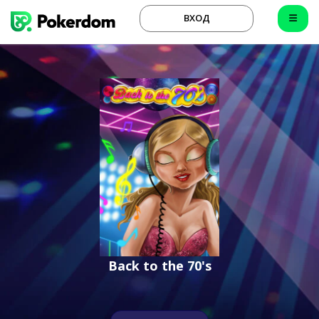
ВХОД
Back to the 70's