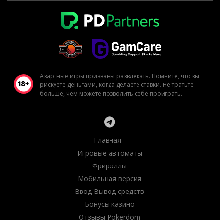
Азартные игры призваны развлекать. Помните, что вы
рискуете деньгами, когда делаете ставки. Не тратьте
больше, чем можете позволить себе проиграть.
Главная
Игровые автоматы
Фрироллы
Мобильная версия
Ввод Вывод средств
Бонусы казино
Отзывы Pokerdom