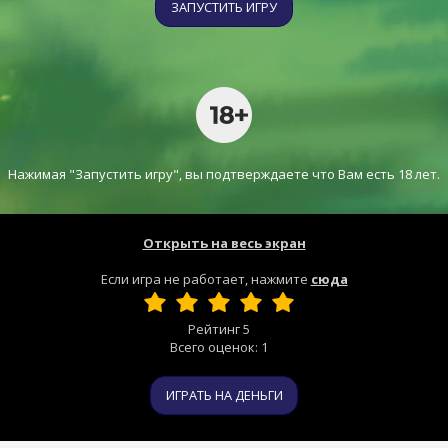
ЗАПУСТИТЬ ИГРУ
Нажимая "Запустить игру", вы подтверждаете что Вам есть 18 лет.
Открыть на весь экран
Если игра не работает, нажмите
сюда
Рейтинг
5
Всего оценок:
1
ИГРАТЬ НА ДЕНЬГИ