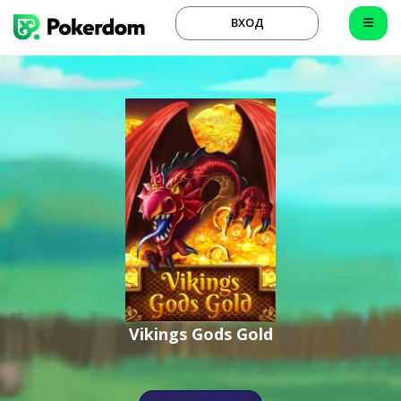
ВХОД
Vikings Gods Gold