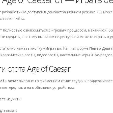
 разработчика
доступен в демонстрационном режиме. Вы может
олнения счёта.
т полностью ознакомиться с игровым процессом, механикой, бо
ые кредиты, поэтому вы ничем не рискуете и можете играть в у
остаточно нажать кнопку
«Играть»
. На платформе
Покер Дом
п
классические слоты, видеослоты, настольные игры и live-раздел.
 слота Age of Caesar
of Caesar
выполнен в фирменном стиле студии
и поддерживает
мпьютере, так и на мобильных устройствах.
ете изучить:
цу выплат;