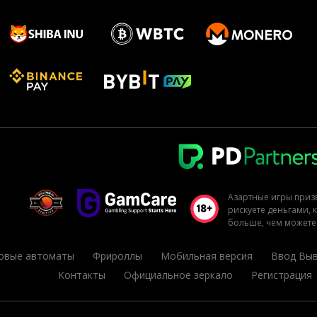
Азартные игры призв
рискуете деньгами, к
больше, чем можете 
овые автоматы
Фрироллы
Мобильная версия
Ввод Выв
Контакты
Официальное зеркало
Регистрация