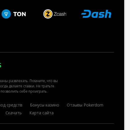
аны развлекать. Помните, что вы
огда делаете ставки. Не тратьте
позволить себе проиграть.
од средств
Бонусы казино
Отзывы Pokerdom
Скачать
Карта сайта