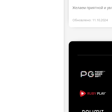
Желаем приятной и ув
Обновлено:
11.10.2024