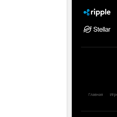
Главная
Игр