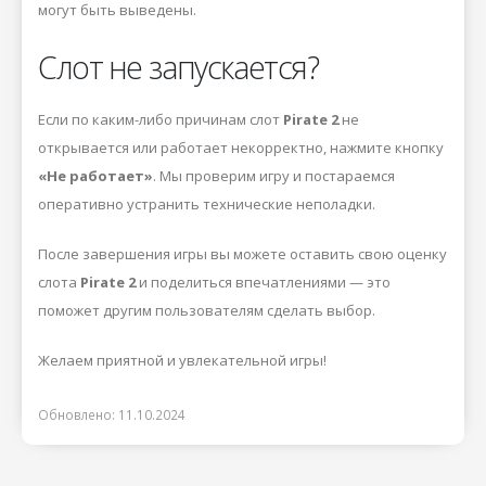
могут быть выведены.
Слот не запускается?
Если по каким-либо причинам слот
Pirate 2
не
открывается или работает некорректно, нажмите кнопку
«Не работает»
. Мы проверим игру и постараемся
оперативно устранить технические неполадки.
После завершения игры вы можете оставить свою оценку
слота
Pirate 2
и поделиться впечатлениями — это
поможет другим пользователям сделать выбор.
Желаем приятной и увлекательной игры!
Обновлено:
11.10.2024