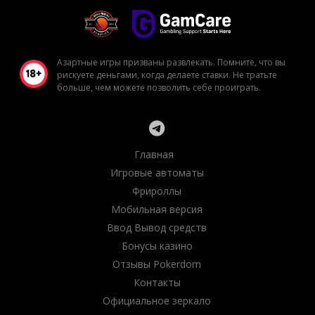
Азартные игры призваны развлекать. Помните, что вы
рискуете деньгами, когда делаете ставки. Не тратьте
больше, чем можете позволить себе проиграть.
Главная
Игровые автоматы
Фрироллы
Мобильная версия
Ввод Вывод средств
Бонусы казино
Отзывы Pokerdom
Контакты
Официальное зеркало