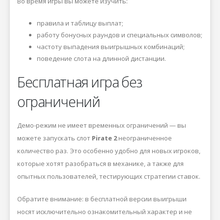
Во время игры вы можете изучить:
правила и таблицу выплат;
работу бонусных раундов и специальных символов;
частоту выпадения выигрышных комбинаций;
поведение слота на длинной дистанции.
Бесплатная игра без
ограничений
Демо-режим не имеет временных ограничений — вы
можете запускать слот
Pirate 2
неограниченное
количество раз. Это особенно удобно для новых игроков,
которые хотят разобраться в механике, а также для
опытных пользователей, тестирующих стратегии ставок.
Обратите внимание: в бесплатной версии выигрыши
носят исключительно ознакомительный характер и не