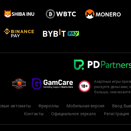
Азартные игры призв
рискуете деньгами, к
больше, чем можете 
овые автоматы
Фрироллы
Мобильная версия
Ввод Выв
Контакты
Официальное зеркало
Регистрация