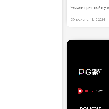
Желаем приятной и ув
Обновлено:
11.10.2024