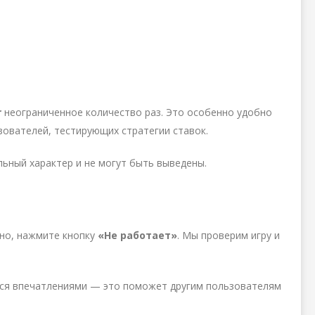
r
неограниченное количество раз. Это особенно удобно
зователей, тестирующих стратегии ставок.
ьный характер и не могут быть выведены.
но, нажмите кнопку
«Не работает»
. Мы проверим игру и
ся впечатлениями — это поможет другим пользователям