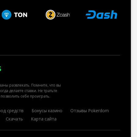
аны развлекать. Помните, что вы
огда делаете ставки. Не тратьте
позволить себе проиграть.
од средств
Бонусы казино
Отзывы Pokerdom
Скачать
Карта сайта