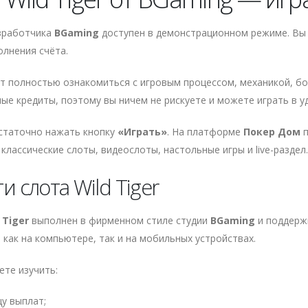
зработчика
BGaming
доступен в демонстрационном режиме. Вы 
олнения счёта.
т полностью ознакомиться с игровым процессом, механикой, бо
ые кредиты, поэтому вы ничем не рискуете и можете играть в у
остаточно нажать кнопку
«Играть»
. На платформе
Покер Дом
п
классические слоты, видеослоты, настольные игры и live-раздел.
 слота Wild Tiger
 Tiger
выполнен в фирменном стиле студии
BGaming
и поддерж
 как на компьютере, так и на мобильных устройствах.
ете изучить:
цу выплат;