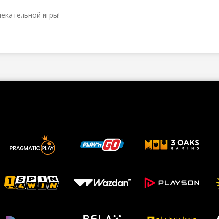
лекательной игры!