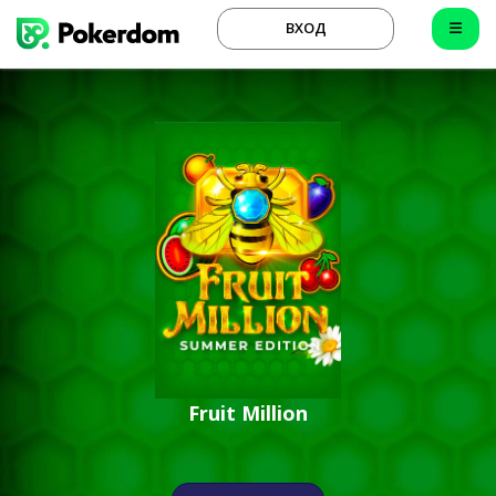
ВХОД
Fruit Million