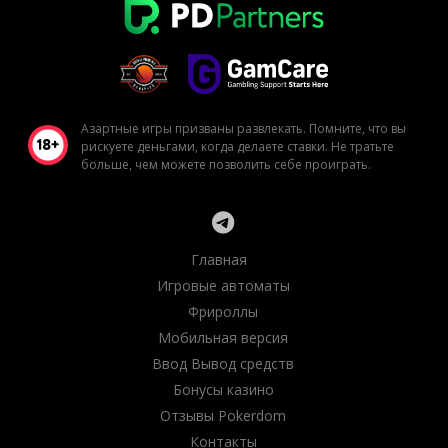
Азартные игры призваны развлекать. Помните, что вы
рискуете деньгами, когда делаете ставки. Не тратьте
больше, чем можете позволить себе проиграть.
Главная
Игровые автоматы
Фрироллы
Мобильная версия
Ввод Вывод средств
Бонусы казино
Отзывы Pokerdom
Контакты