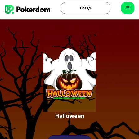
ВХОД
Halloween