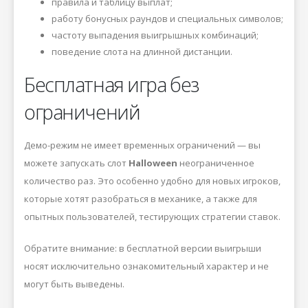
правила и таблицу выплат;
работу бонусных раундов и специальных символов;
частоту выпадения выигрышных комбинаций;
поведение слота на длинной дистанции.
Бесплатная игра без
ограничений
Демо-режим не имеет временных ограничений — вы
можете запускать слот
Halloween
неограниченное
количество раз. Это особенно удобно для новых игроков,
которые хотят разобраться в механике, а также для
опытных пользователей, тестирующих стратегии ставок.
Обратите внимание: в бесплатной версии выигрыши
носят исключительно ознакомительный характер и не
могут быть выведены.