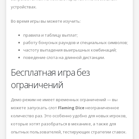
устройствах.
Во время игры вы можете изучить:
правила и таблицу выплат;
работу бонусных раундов и специальных символов;
частоту выпадения выигрышных комбинаций;
поведение слота на длинной дистанции.
Бесплатная игра без
ограничений
Демо-режим не имеет временных ограничений — вы
можете запускать слот
Flaming Dice
неограниченное
количество раз. Это особенно удобно для новых игроков,
которые хотят разобраться в механике, а также для
опытных пользователей, тестирующих стратегии ставок.