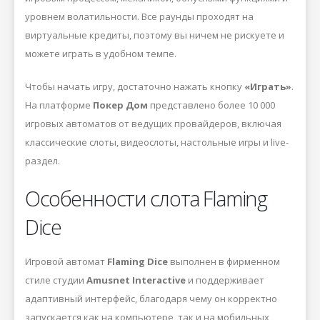
уровнем волатильности. Все раунды проходят на
виртуальные кредиты, поэтому вы ничем не рискуете и
можете играть в удобном темпе.
Чтобы начать игру, достаточно нажать кнопку
«Играть»
.
На платформе
Покер Дом
представлено более 10 000
игровых автоматов от ведущих провайдеров, включая
классические слоты, видеослоты, настольные игры и live-
раздел.
Особенности слота Flaming
Dice
Игровой автомат
Flaming Dice
выполнен в фирменном
стиле студии
Amusnet Interactive
и поддерживает
адаптивный интерфейс, благодаря чему он корректно
запускается как на компьютере, так и на мобильных