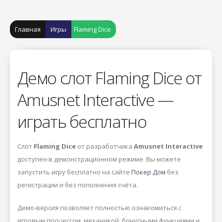
Главная
Игры
Flaming Dice
Демо слот Flaming Dice от
Amusnet Interactive —
играть бесплатно
Слот
Flaming Dice
от разработчика
Amusnet Interactive
доступен в демонстрационном режиме. Вы можете
запустить игру бесплатно на сайте
Покер Дом
без
регистрации и без пополнения счёта.
Демо-версия позволяет полностью ознакомиться с
игровым процессом, механикой, бонусными функциями и