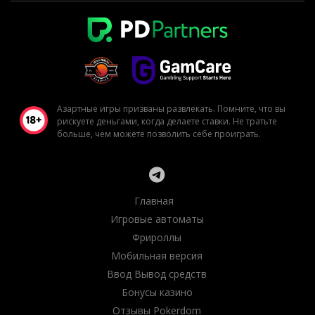
Азартные игры призваны развлекать. Помните, что вы
рискуете деньгами, когда делаете ставки. Не тратьте
больше, чем можете позволить себе проиграть.
Главная
Игровые автоматы
Фрироллы
Мобильная версия
Ввод Вывод средств
Бонусы казино
Отзывы Pokerdom