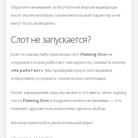
Обратите внимание: в бесплатной версии выигрыши
носят исключительно ознакомительный характер и не
могут быть выведены.
Слот не запускается?
Если по каким-либо причинам слот
Flaming Dice
не
открывается или работает некорректно, нажмите кнопку
«Не работает»
. Мы проверим игру и постараемся
оперативно устранить технические неполадки.
После завершения игры вы можете оставить свою оценку
слота
Flaming Dice
и поделиться впечатлениями — это
поможет другим пользователям сделать выбор.
Желаем приятной и увлекательной игры!
Обновлено:
11.10.2024