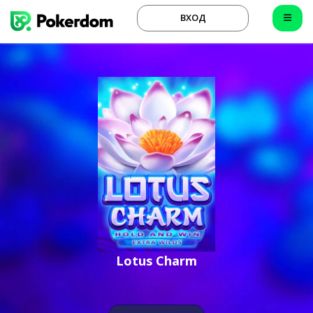
ВХОД
Lotus Charm