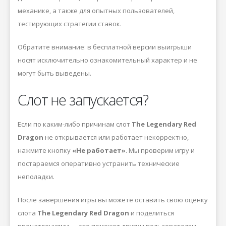
механике, а также для опытных пользователей,
тестирующих стратегии ставок.
Обратите внимание: в бесплатной версии выигрыши
носят исключительно ознакомительный характер и не
могут быть выведены.
Слот не запускается?
Если по каким-либо причинам слот
The Legendary Red
Dragon
не открывается или работает некорректно,
нажмите кнопку
«Не работает»
. Мы проверим игру и
постараемся оперативно устранить технические
неполадки.
После завершения игры вы можете оставить свою оценку
слота
The Legendary Red Dragon
и поделиться
впечатлениями — это поможет другим пользователям