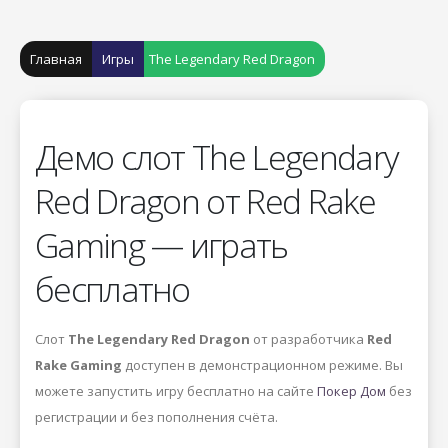
Главная
Игры
The Legendary Red Dragon
Демо слот The Legendary
Red Dragon от Red Rake
Gaming — играть
бесплатно
Слот
The Legendary Red Dragon
от разработчика
Red
Rake Gaming
доступен в демонстрационном режиме. Вы
можете запустить игру бесплатно на сайте
Покер Дом
без
регистрации и без пополнения счёта.