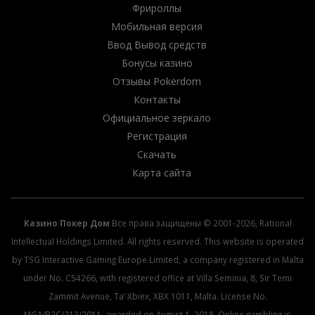
Фрироллы
Мобильная версия
Ввод Вывод средств
Бонусы казино
Отзывы Pokerdom
Контакты
Официальное зеркало
Регистрация
Скачать
Карта сайта
Казино Покер Дом
Все права защищены © 2001-2026, Rational
Intellectual Holdings Limited. All rights reserved. This website is operated
by TSG Interactive Gaming Europe Limited, a company registered in Malta
under No. C54266, with registered office at Villa Seminia, 8, Sir Temi
Zammit Avenue, Ta’ Xbiex, XBX 1011, Malta. License No.
MGA/B2C/213/2011, awarded on August 1, 2018. Online gambling is