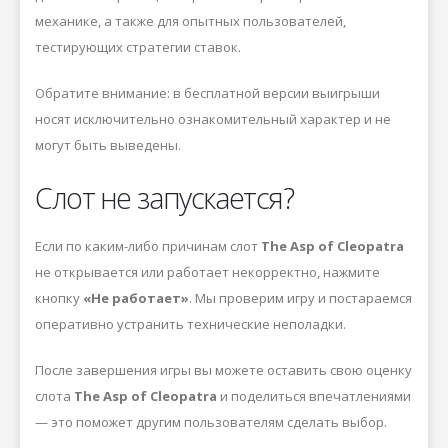
механике, а также для опытных пользователей,
тестирующих стратегии ставок.
Обратите внимание: в бесплатной версии выигрыши
носят исключительно ознакомительный характер и не
могут быть выведены.
Слот не запускается?
Если по каким-либо причинам слот
The Asp of Cleopatra
не открывается или работает некорректно, нажмите
кнопку
«Не работает»
. Мы проверим игру и постараемся
оперативно устранить технические неполадки.
После завершения игры вы можете оставить свою оценку
слота
The Asp of Cleopatra
и поделиться впечатлениями
— это поможет другим пользователям сделать выбор.