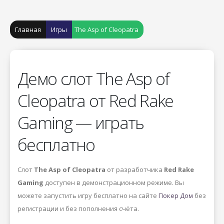
Главная
Игры
The Asp of Cleopatra
Демо слот The Asp of
Cleopatra от Red Rake
Gaming — играть
бесплатно
Слот
The Asp of Cleopatra
от разработчика
Red Rake
Gaming
доступен в демонстрационном режиме. Вы
можете запустить игру бесплатно на сайте
Покер Дом
без
регистрации и без пополнения счёта.