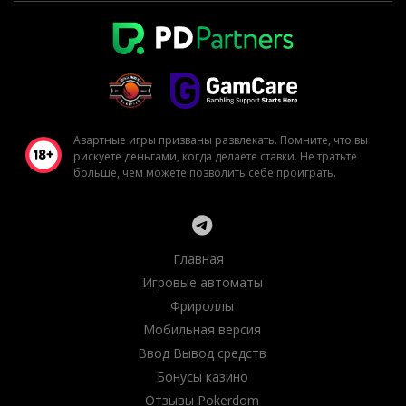
Азартные игры призваны развлекать. Помните, что вы
рискуете деньгами, когда делаете ставки. Не тратьте
больше, чем можете позволить себе проиграть.
Главная
Игровые автоматы
Фрироллы
Мобильная версия
Ввод Вывод средств
Бонусы казино
Отзывы Pokerdom