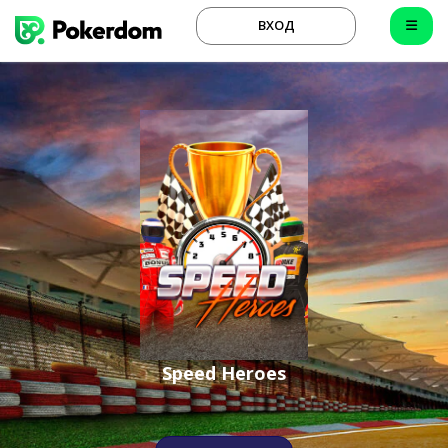
ВХОД
Speed Heroes