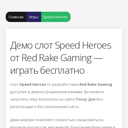
Главная
Игры
Speed Heroes
Демо слот Speed Heroes
от Red Rake Gaming —
играть бесплатно
Слот
Speed Heroes
от разработчика
Red Rake Gaming
доступен в демонстрационном режиме. Вы можете
запустить игру бесплатно на сайте
Покер Дом
без
регистрации и без пополнения счёта.
Демо-версия позволяет полностью ознакомиться с
игровым процессом, механикой, бонусными функциями и