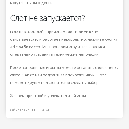
могут быть выведены.
Слот не запускается?
Если по каким-либо причинам слот
Planet 67
не
открывается или работает некорректно, нажмите кнопку
«Не работает»
. Мы проверим игру и постараемся
оперативно устранить технические неполадки.
После завершения игры вы можете оставить свою оценку
слота
Planet 67
и поделиться впечатлениями — это
поможет другим пользователям сделать выбор.
Желаем приятной и увлекательной игры!
Обновлено:
11.10.2024