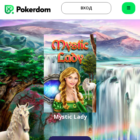
ВХОД
Mystic Lady