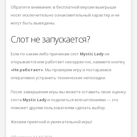
Обратите внимание: в бесплатной версии выигрыши
носят исключительно ознакомительный характер и не
могут быть выведены.
Слот не запускается?
Если по каким-либо причинам слот
Mystic Lady
не
открывается или работает некорректно, нажмите кнопку
«Не работает»
. Мы проверим игру и постараемся
оперативно устранить технические неполадки.
После завершения игры вы можете оставить свою оценку
слота
Mystic Lady
и поделиться впечатлениями — это
поможет другим пользователям сделать выбор.
Желаем приятной и увлекательной игры!
Обновлено:
11.10.2024