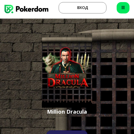
ВХОД
Million Dracula