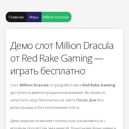
Главная
Игры
Million Dracula
Демо слот Million Dracula
от Red Rake Gaming —
играть бесплатно
Слот
Million Dracula
от разработчика
Red Rake Gaming
доступен в демонстрационном режиме. Вы можете
запустить игру бесплатно на сайте
Покер Дом
без
регистрации и без пополнения счёта.
Демо-версия позволяет полностью ознакомиться с
игровым процессом, механикой, бонусными функциями и