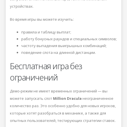
устройствах.
Во время игры вы можете изучить:
правила и таблицу выплат;
работу бонусных раундов и специальных символов;
частоту выпадения выигрышных комбинаций;
поведение слота на длинной дистанции.
Бесплатная игра без
ограничений
Демо-режим не имеет временных ограничений — вы
можете запускать слот
Million Dracula
неограниченное
количество раз. Это особенно удобно для новых игроков,
которые хотят разобраться в механике, а также для
опытных пользователей, тестирующих стратегии ставок.