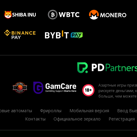
Азартные игры призв
рискуете деньгами, к
больше, чем можете 
овые автоматы
Фрироллы
Мобильная версия
Ввод Выв
Контакты
Официальное зеркало
Регистрация