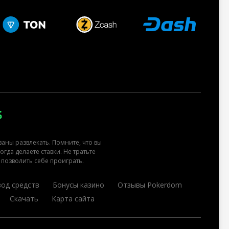
аны развлекать. Помните, что вы
огда делаете ставки. Не тратьте
позволить себе проиграть.
од средств
Бонусы казино
Отзывы Pokerdom
Скачать
Карта сайта