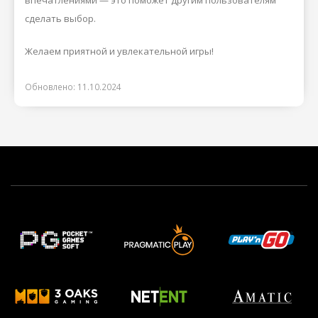
сделать выбор.
Желаем приятной и увлекательной игры!
Обновлено:
11.10.2024