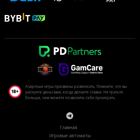
Азартные игры призваны развлекать. Помните, что вы
рискуете деньгами, когда делаете ставки. Не тратьте
больше, чем можете позволить себе проиграть.
Главная
Игровые автоматы