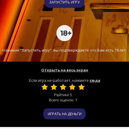
ЗАПУСТИТЬ ИГРУ
Нажимая "Запустить игру", вы подтверждаете что Вам есть 18 лет.
Открыть на весь экран
Если игра не работает, нажмите
сюда
Рейтинг
5
Всего оценок:
1
ИГРАТЬ НА ДЕНЬГИ