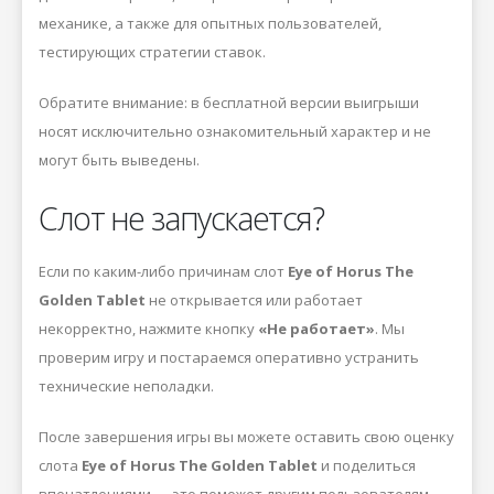
механике, а также для опытных пользователей,
тестирующих стратегии ставок.
Обратите внимание: в бесплатной версии выигрыши
носят исключительно ознакомительный характер и не
могут быть выведены.
Слот не запускается?
Если по каким-либо причинам слот
Eye of Horus The
Golden Tablet
не открывается или работает
некорректно, нажмите кнопку
«Не работает»
. Мы
проверим игру и постараемся оперативно устранить
технические неполадки.
После завершения игры вы можете оставить свою оценку
слота
Eye of Horus The Golden Tablet
и поделиться
впечатлениями — это поможет другим пользователям