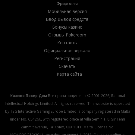
Фрироллы
Мобильная версия
Ввод Вывод средств
Бонусы казино
Отзывы Pokerdom
Контакты
Официальное зеркало
Регистрация
Скачать
Карта сайта
Казино Покер Дом
Все права защищены © 2001-2026, Rational
Intellectual Holdings Limited. All rights reserved. This website is operated
by TSG Interactive Gaming Europe Limited, a company registered in Malta
under No. C54266, with registered office at Villa Seminia, 8, Sir Temi
Zammit Avenue, Ta’ Xbiex, XBX 1011, Malta. License No.
MGA/B2C/213/2011, awarded on August 1, 2018. Online gambling is