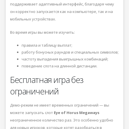
поддерживает адаптивный интерфейс, благодаря чему
он корректно запускается как на компьютере, так и на
мобильных устройствах.
Во время игры вы можете изучить:
правила и таблицу выплат;
работу бонусных раундов и специальных символов;
частоту выпадения выигрышных комбинаций;
поведение слота на длинной дистанции.
Бесплатная игра без
ограничений
Демо-режим не имеет временных ограничений — вы
можете запускать слот
Eye of Horus Megaways
неограниченное количество раз. Это особенно удобно
для новых игроков, которые хотят разобраться в