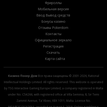
Фрироллы
Мобильная версия
Ввод Вывод средств
Бонусы казино
Отзывы Pokerdom
Контакты
Официальное зеркало
Регистрация
Скачать
Карта сайта
Казино Покер Дом
Все права защищены © 2001-2026, Rational
Intellectual Holdings Limited. All rights reserved. This website is operated
by TSG Interactive Gaming Europe Limited, a company registered in Malta
under No. C54266, with registered office at Villa Seminia, 8, Sir Temi
Zammit Avenue, Ta’ Xbiex, XBX 1011, Malta. License No.
MGA/B2C/213/2011, awarded on August 1, 2018. Online gambling is