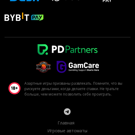
Азартные игры призваны развлекать. Помните, что вы
рискуете деньгами, когда делаете ставки. Не тратьте
больше, чем можете позволить себе проиграть.
Главная
Игровые автоматы