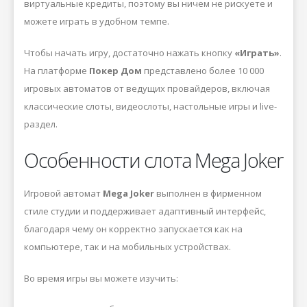
виртуальные кредиты, поэтому вы ничем не рискуете и
можете играть в удобном темпе.
Чтобы начать игру, достаточно нажать кнопку
«Играть»
.
На платформе
Покер Дом
представлено более 10 000
игровых автоматов от ведущих провайдеров, включая
классические слоты, видеослоты, настольные игры и live-
раздел.
Особенности слота Mega Joker
Игровой автомат
Mega Joker
выполнен в фирменном
стиле студии
и поддерживает адаптивный интерфейс,
благодаря чему он корректно запускается как на
компьютере, так и на мобильных устройствах.
Во время игры вы можете изучить: