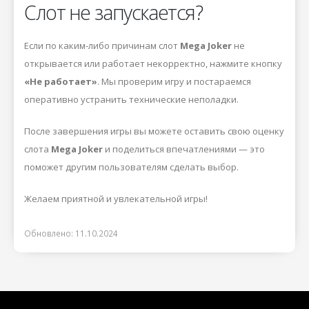
Слот не запускается?
Если по каким-либо причинам слот
Mega Joker
не
открывается или работает некорректно, нажмите кнопку
«Не работает»
. Мы проверим игру и постараемся
оперативно устранить технические неполадки.
После завершения игры вы можете оставить свою оценку
слота
Mega Joker
и поделиться впечатлениями — это
поможет другим пользователям сделать выбор.
Желаем приятной и увлекательной игры!
Обновлено:
11.10.2024