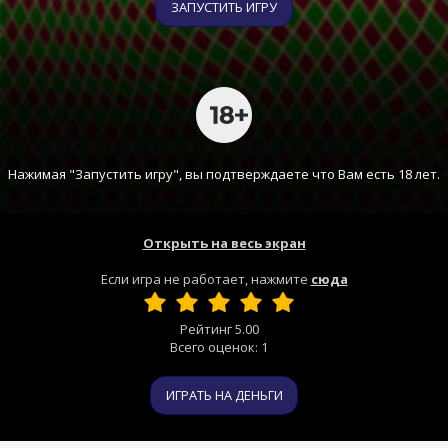
ЗАПУСТИТЬ ИГРУ
Нажимая "Запустить игру", вы подтверждаете что Вам есть 18 лет.
Открыть на весь экран
Если игра не работает, нажмите
сюда
Рейтинг
5.00
Всего оценок:
1
ИГРАТЬ НА ДЕНЬГИ