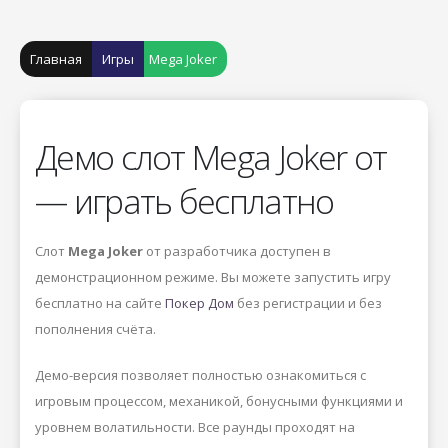
Главная
Игры
Mega Joker
Демо слот Mega Joker от
— играть бесплатно
Слот
Mega Joker
от разработчика
доступен в
демонстрационном режиме. Вы можете запустить игру
бесплатно на сайте
Покер Дом
без регистрации и без
пополнения счёта.
Демо-версия позволяет полностью ознакомиться с
игровым процессом, механикой, бонусными функциями и
уровнем волатильности. Все раунды проходят на