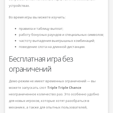
устройствах.
Во время игры вы можете изучить:
правила и таблицу выплат;
работу бонусных раундов и специальных символов;
частоту выпадения выигрышных комбинаций;
поведение слота на длинной дистанции.
Бесплатная игра без
ограничений
Демо-режим не имеет временных ограничений — вы
можете запускать слот
Triple Triple Chance
неограниченное количество раз. Это особенно удобно
для новых игроков, которые хотят разобраться в
механике, а также для опытных пользователей,