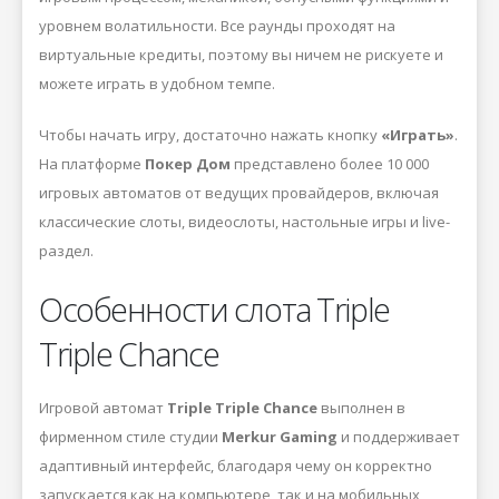
уровнем волатильности. Все раунды проходят на
виртуальные кредиты, поэтому вы ничем не рискуете и
можете играть в удобном темпе.
Чтобы начать игру, достаточно нажать кнопку
«Играть»
.
На платформе
Покер Дом
представлено более 10 000
игровых автоматов от ведущих провайдеров, включая
классические слоты, видеослоты, настольные игры и live-
раздел.
Особенности слота Triple
Triple Chance
Игровой автомат
Triple Triple Chance
выполнен в
фирменном стиле студии
Merkur Gaming
и поддерживает
адаптивный интерфейс, благодаря чему он корректно
запускается как на компьютере, так и на мобильных