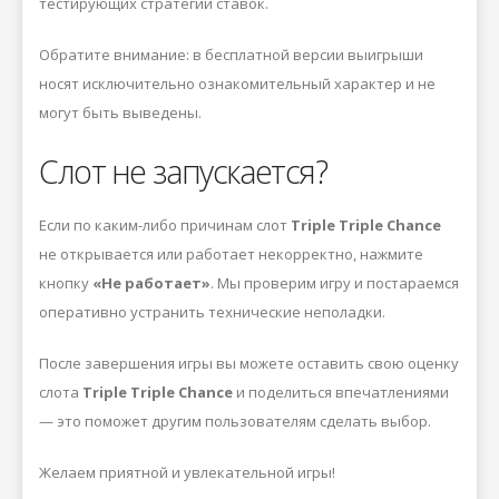
тестирующих стратегии ставок.
Обратите внимание: в бесплатной версии выигрыши
носят исключительно ознакомительный характер и не
могут быть выведены.
Слот не запускается?
Если по каким-либо причинам слот
Triple Triple Chance
не открывается или работает некорректно, нажмите
кнопку
«Не работает»
. Мы проверим игру и постараемся
оперативно устранить технические неполадки.
После завершения игры вы можете оставить свою оценку
слота
Triple Triple Chance
и поделиться впечатлениями
— это поможет другим пользователям сделать выбор.
Желаем приятной и увлекательной игры!