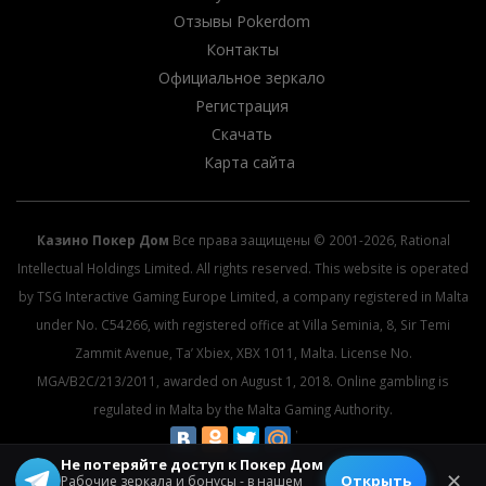
Отзывы Pokerdom
Контакты
Официальное зеркало
Регистрация
Скачать
Карта сайта
Казино Покер Дом
Все права защищены © 2001-2026, Rational
Intellectual Holdings Limited. All rights reserved. This website is operated
by TSG Interactive Gaming Europe Limited, a company registered in Malta
under No. C54266, with registered office at Villa Seminia, 8, Sir Temi
Zammit Avenue, Ta’ Xbiex, XBX 1011, Malta. License No.
MGA/B2C/213/2011, awarded on August 1, 2018. Online gambling is
regulated in Malta by the Malta Gaming Authority.
Не потеряйте доступ к Покер Дом
© 2026 All rights reserved.
✕
Открыть
Рабочие зеркала и бонусы - в нашем