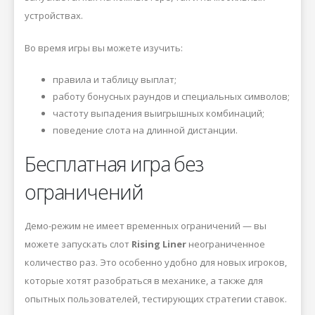
устройствах.
Во время игры вы можете изучить:
правила и таблицу выплат;
работу бонусных раундов и специальных символов;
частоту выпадения выигрышных комбинаций;
поведение слота на длинной дистанции.
Бесплатная игра без
ограничений
Демо-режим не имеет временных ограничений — вы
можете запускать слот
Rising Liner
неограниченное
количество раз. Это особенно удобно для новых игроков,
которые хотят разобраться в механике, а также для
опытных пользователей, тестирующих стратегии ставок.