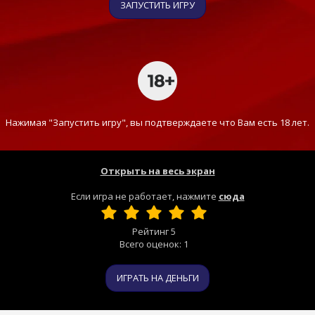
ЗАПУСТИТЬ ИГРУ
Нажимая "Запустить игру", вы подтверждаете что Вам есть 18 лет.
Открыть на весь экран
Если игра не работает, нажмите
сюда
Рейтинг
5
Всего оценок:
1
ИГРАТЬ НА ДЕНЬГИ