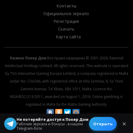
Контакты
Официальное зеркало
Регистрация
Скачать
Карта сайта
Казино Покер Дом
Все права защищены © 2001-2026, Rational
Intellectual Holdings Limited. All rights reserved. This website is operated
by TSG Interactive Gaming Europe Limited, a company registered in Malta
under No. C54266, with registered office at Villa Seminia, 8, Sir Temi
Zammit Avenue, Ta’ Xbiex, XBX 1011, Malta. License No.
MGA/B2C/213/2011, awarded on August 1, 2018. Online gambling is
regulated in Malta by the Malta Gaming Authority.
Не потеряйте доступ к Покер Дом
© 2026 All rights reserved.
✕
Открыть
Рабочие зеркала и бонусы - в нашем
Telegram-боте