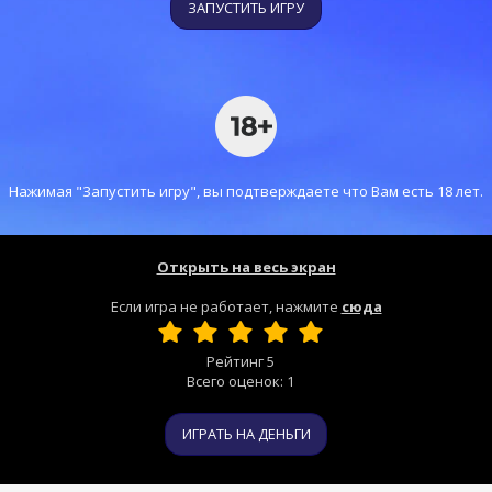
ЗАПУСТИТЬ ИГРУ
Нажимая "Запустить игру", вы подтверждаете что Вам есть 18 лет.
Открыть на весь экран
Если игра не работает, нажмите
сюда
Рейтинг
5
Всего оценок:
1
ИГРАТЬ НА ДЕНЬГИ