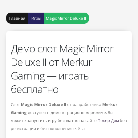
Главная
Игры
Magic Mirror Deluxe II
Демо слот Magic Mirror
Deluxe II от Merkur
Gaming — играть
бесплатно
Слот
Magic Mirror Deluxe II
от разработчика
Merkur
Gaming
доступен в демонстрационном режиме. Вы
можете запустить игру бесплатно на сайте
Покер Дом
без
регистрации и без пополнения счёта.