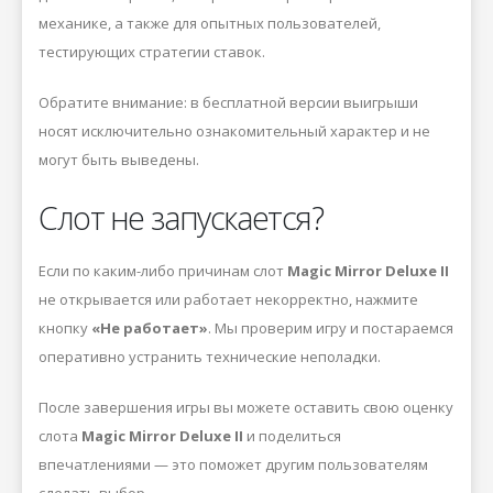
механике, а также для опытных пользователей,
тестирующих стратегии ставок.
Обратите внимание: в бесплатной версии выигрыши
носят исключительно ознакомительный характер и не
могут быть выведены.
Слот не запускается?
Если по каким-либо причинам слот
Magic Mirror Deluxe II
не открывается или работает некорректно, нажмите
кнопку
«Не работает»
. Мы проверим игру и постараемся
оперативно устранить технические неполадки.
После завершения игры вы можете оставить свою оценку
слота
Magic Mirror Deluxe II
и поделиться
впечатлениями — это поможет другим пользователям
сделать выбор.