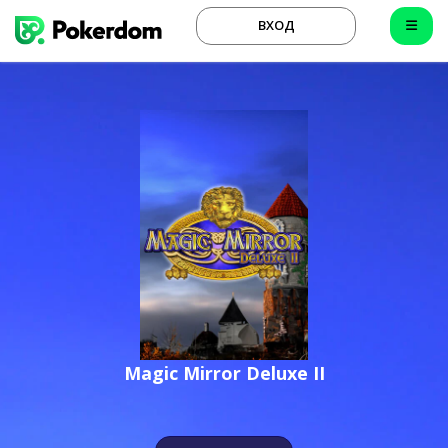
ВХОД
Magic Mirror Deluxe II