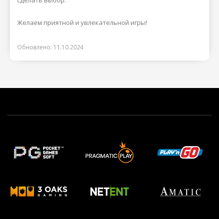
Желаем приятной и увлекательной игры!
Обновлено:
11.10.2024