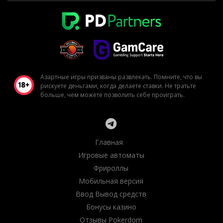
Азартные игры призваны развлекать. Помните, что вы
рискуете деньгами, когда делаете ставки. Не тратьте
больше, чем можете позволить себе проиграть.
Главная
Игровые автоматы
Фрироллы
Мобильная версия
Ввод Вывод средств
Бонусы казино
Отзывы Pokerdom