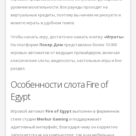
уровнем волатильности. Все раунды проходят на
виртуальные кредиты, поэтому вы ничем не рискуете и
можете играть в удобном темпе.
Чтобы начать игру, достаточно нажать кнопку
«Играть»
.
На платформе
Покер Дом
представлено более 10 000
игровых автоматов от ведущих провайдеров, включая
классические слоты, видеослоты, настольные игры и live-
раздел.
Особенности слота Fire of
Egypt
Игровой автомат
Fire of Egypt
выполнен в фирменном
стиле студии
Merkur Gaming
и поддерживает
адаптивный интерфейс, благодаря чему он корректно
запускается как на компьютере, так и на мобильных