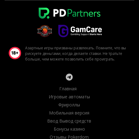
Азартные игры призваны развлекать. Помните, что вы
рискуете деньгами, когда делаете ставки. Не тратьте
больше, чем можете позволить себе проиграть.
Главная
Игровые автоматы
Фрироллы
Мобильная версия
Ввод Вывод средств
Бонусы казино
Отзывы Pokerdom