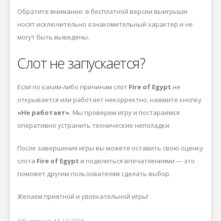
Обратите внимание: в бесплатной версии выигрыши
носят исключительно ознакомительный характер и не
могут быть выведены.
Слот не запускается?
Если по каким-либо причинам слот
Fire of Egypt
не
открывается или работает некорректно, нажмите кнопку
«Не работает»
. Мы проверим игру и постараемся
оперативно устранить технические неполадки.
После завершения игры вы можете оставить свою оценку
слота
Fire of Egypt
и поделиться впечатлениями — это
поможет другим пользователям сделать выбор.
Желаем приятной и увлекательной игры!
Обновлено:
11.10.2024