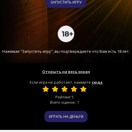
ЗАПУСТИТЬ ИГРУ
Нажимая "Запустить игру", вы подтверждаете что Вам есть 18 лет.
Открыть на весь экран
Если игра не работает, нажмите
сюда
Рейтинг
5
Всего оценок:
1
ИГРАТЬ НА ДЕНЬГИ