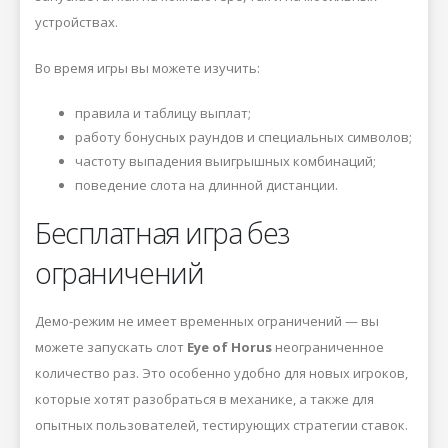
устройствах.
Во время игры вы можете изучить:
правила и таблицу выплат;
работу бонусных раундов и специальных символов;
частоту выпадения выигрышных комбинаций;
поведение слота на длинной дистанции.
Бесплатная игра без
ограничений
Демо-режим не имеет временных ограничений — вы
можете запускать слот
Eye of Horus
неограниченное
количество раз. Это особенно удобно для новых игроков,
которые хотят разобраться в механике, а также для
опытных пользователей, тестирующих стратегии ставок.