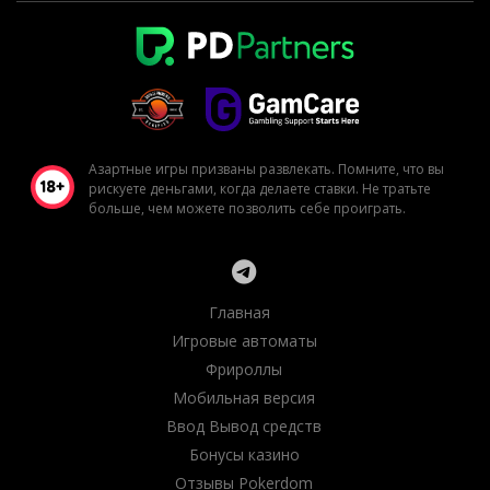
Азартные игры призваны развлекать. Помните, что вы
рискуете деньгами, когда делаете ставки. Не тратьте
больше, чем можете позволить себе проиграть.
Главная
Игровые автоматы
Фрироллы
Мобильная версия
Ввод Вывод средств
Бонусы казино
Отзывы Pokerdom