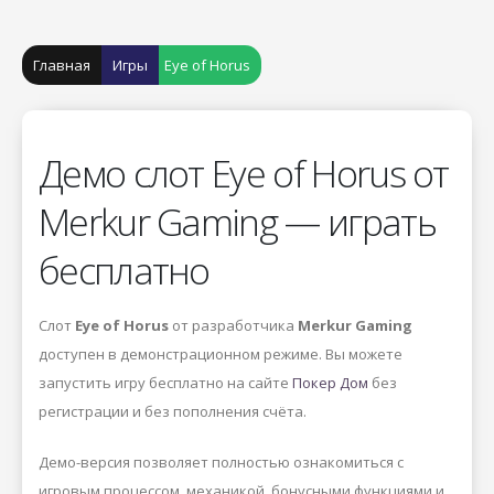
Главная
Игры
Eye of Horus
Демо слот Eye of Horus от
Merkur Gaming — играть
бесплатно
Слот
Eye of Horus
от разработчика
Merkur Gaming
доступен в демонстрационном режиме. Вы можете
запустить игру бесплатно на сайте
Покер Дом
без
регистрации и без пополнения счёта.
Демо-версия позволяет полностью ознакомиться с
игровым процессом, механикой, бонусными функциями и