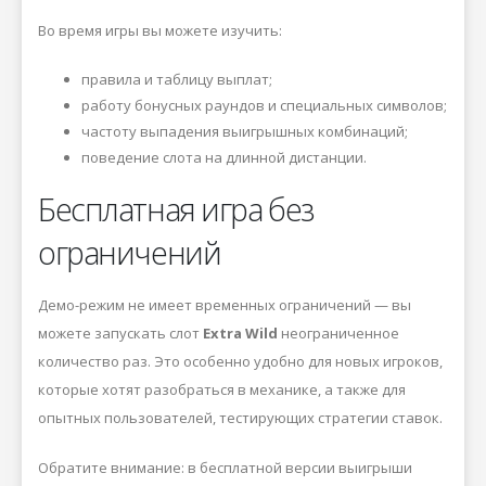
Во время игры вы можете изучить:
правила и таблицу выплат;
работу бонусных раундов и специальных символов;
частоту выпадения выигрышных комбинаций;
поведение слота на длинной дистанции.
Бесплатная игра без
ограничений
Демо-режим не имеет временных ограничений — вы
можете запускать слот
Extra Wild
неограниченное
количество раз. Это особенно удобно для новых игроков,
которые хотят разобраться в механике, а также для
опытных пользователей, тестирующих стратегии ставок.
Обратите внимание: в бесплатной версии выигрыши