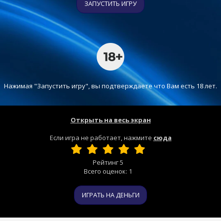
ЗАПУСТИТЬ ИГРУ
Нажимая "Запустить игру", вы подтверждаете что Вам есть 18 лет.
Открыть на весь экран
Если игра не работает, нажмите
сюда
Рейтинг
5
Всего оценок:
1
ИГРАТЬ НА ДЕНЬГИ