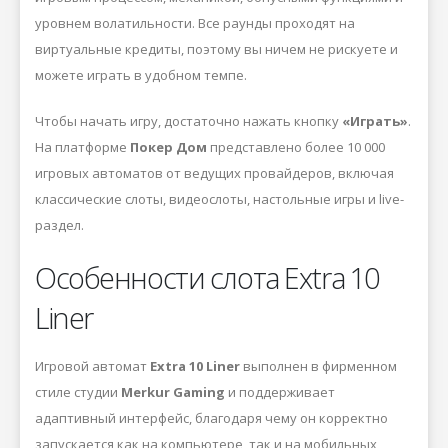
уровнем волатильности. Все раунды проходят на
виртуальные кредиты, поэтому вы ничем не рискуете и
можете играть в удобном темпе.
Чтобы начать игру, достаточно нажать кнопку
«Играть»
.
На платформе
Покер Дом
представлено более 10 000
игровых автоматов от ведущих провайдеров, включая
классические слоты, видеослоты, настольные игры и live-
раздел.
Особенности слота Extra 10
Liner
Игровой автомат
Extra 10 Liner
выполнен в фирменном
стиле студии
Merkur Gaming
и поддерживает
адаптивный интерфейс, благодаря чему он корректно
запускается как на компьютере, так и на мобильных