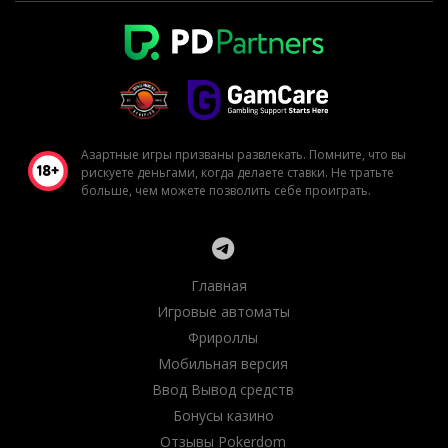
Азартные игры призваны развлекать. Помните, что вы
рискуете деньгами, когда делаете ставки. Не тратьте
больше, чем можете позволить себе проиграть.
Главная
Игровые автоматы
Фрироллы
Мобильная версия
Ввод Вывод средств
Бонусы казино
Отзывы Pokerdom