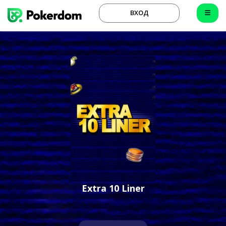
ВХОД
Extra 10 Liner