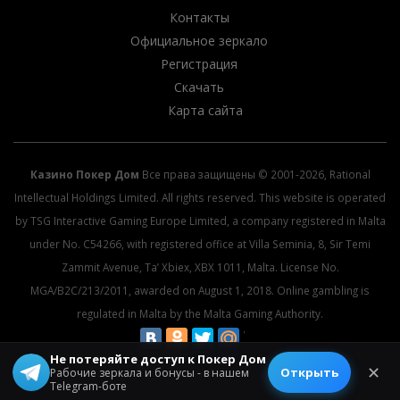
Контакты
Официальное зеркало
Регистрация
Скачать
Карта сайта
Казино Покер Дом
Все права защищены © 2001-2026, Rational
Intellectual Holdings Limited. All rights reserved. This website is operated
by TSG Interactive Gaming Europe Limited, a company registered in Malta
under No. C54266, with registered office at Villa Seminia, 8, Sir Temi
Zammit Avenue, Ta’ Xbiex, XBX 1011, Malta. License No.
MGA/B2C/213/2011, awarded on August 1, 2018. Online gambling is
regulated in Malta by the Malta Gaming Authority.
Не потеряйте доступ к Покер Дом
© 2026 All rights reserved.
✕
Открыть
Рабочие зеркала и бонусы - в нашем
Telegram-боте