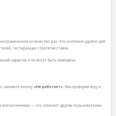
неограниченное количество раз. Это особенно удобно для
телей, тестирующих стратегии ставок.
ьный характер и не могут быть выведены.
о, нажмите кнопку
«Не работает»
. Мы проверим игру и
я впечатлениями — это поможет другим пользователям