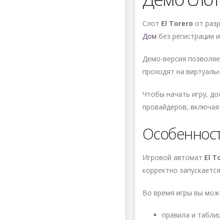
Слот
El Torero
от раз
Дом
без регистрации и
Демо-версия позволяе
проходят на виртуальн
Чтобы начать игру, д
провайдеров, включая 
Особенности
Игровой автомат
El T
корректно запускается
Во время игры вы мож
правила и табли