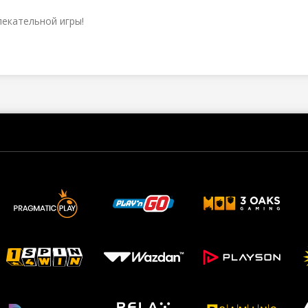
лекательной игры!