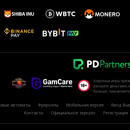
Азартные игры призв
рискуете деньгами, к
больше, чем можете 
овые автоматы
Фрироллы
Мобильная версия
Ввод Выв
Контакты
Официальное зеркало
Регистрация