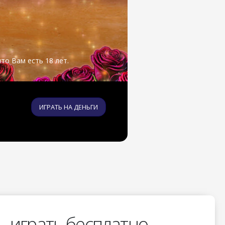
то Вам есть 18 лет.
ИГРАТЬ НА ДЕНЬГИ
— играть бесплатно