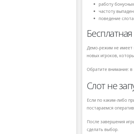
работу бонусных
частоту выпаден
поведение слота
Бесплатная
Демо-режим не имеет 
новых игроков, которы
Обратите внимание: в
Слот не зап
Если по каким-либо п
постараемся оператив
После завершения игр
сделать выбор.