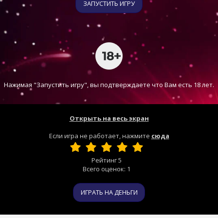
ЗАПУСТИТЬ ИГРУ
Нажимая "Запустить игру", вы подтверждаете что Вам есть 18 лет.
Открыть на весь экран
Если игра не работает, нажмите
сюда
Рейтинг
5
Всего оценок:
1
ИГРАТЬ НА ДЕНЬГИ