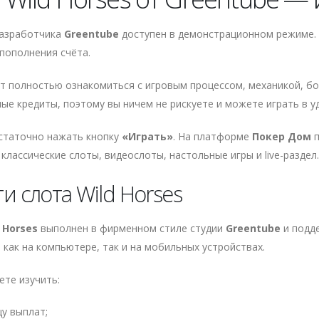
азработчика
Greentube
доступен в демонстрационном режиме. 
 пополнения счёта.
т полностью ознакомиться с игровым процессом, механикой, бо
ые кредиты, поэтому вы ничем не рискуете и можете играть в у
остаточно нажать кнопку
«Играть»
. На платформе
Покер Дом
п
классические слоты, видеослоты, настольные игры и live-раздел.
 слота Wild Horses
 Horses
выполнен в фирменном стиле студии
Greentube
и подд
 как на компьютере, так и на мобильных устройствах.
ете изучить:
цу выплат;