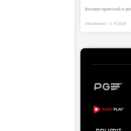
Желаем приятной и ув
Обновлено:
11.10.2024