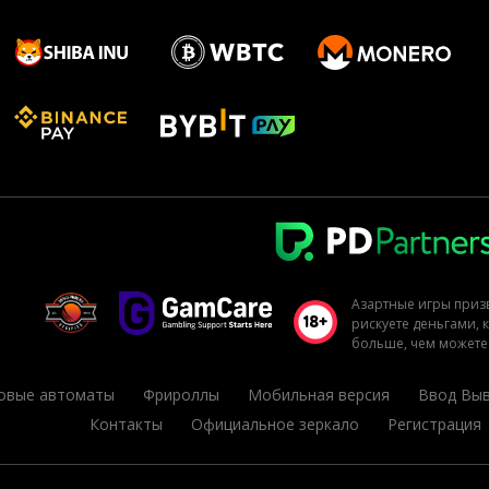
Азартные игры призв
рискуете деньгами, к
больше, чем можете 
овые автоматы
Фрироллы
Мобильная версия
Ввод Выв
Контакты
Официальное зеркало
Регистрация