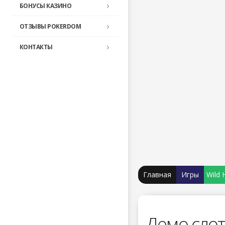
БОНУСЫ КАЗИНО
ОТЗЫВЫ POKERDOM
КОНТАКТЫ
Главная
Игры
Wild 
Демо слот