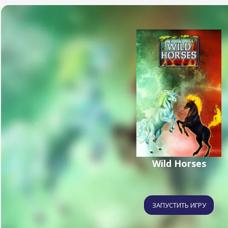
Wild Horses
ЗАПУСТИТЬ ИГРУ