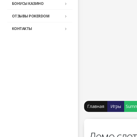
БОНУСЫ КАЗИНО
ОТЗЫВЫ POKERDOM
КОНТАКТЫ
Главная
Игры
Summ
Демо слот