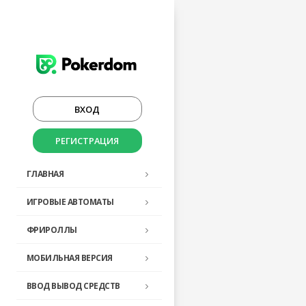
ВХОД
РЕГИСТРАЦИЯ
ГЛАВНАЯ
ИГРОВЫЕ АВТОМАТЫ
ФРИРОЛЛЫ
МОБИЛЬНАЯ ВЕРСИЯ
ВВОД ВЫВОД СРЕДСТВ