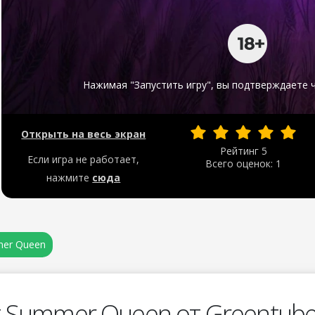
Нажимая "Запустить игру", вы подтверждаете ч
Открыть на весь экран
Рейтинг
5
Если игра не работает,
Всего оценок:
1
нажмите
сюда
er Queen
 Summer Queen от Greentube