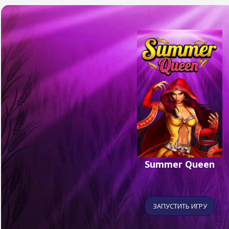
Summer Queen
ЗАПУСТИТЬ ИГРУ