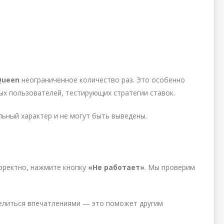
Queen
неограниченное количество раз. Это особенно
ых пользователей, тестирующих стратегии ставок.
ьный характер и не могут быть выведены.
рректно, нажмите кнопку
«Не работает»
. Мы проверим
елиться впечатлениями — это поможет другим