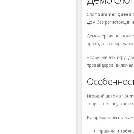
Слот
Summer Queen
о
Дом
без регистрации и
Демо-версия позволяе
проходят на виртуальн
Чтобы начать игру, д
провайдеров, включая 
Особенност
Игровой автомат
Sum
корректно запускается
Во время игры вы мож
правила и табли