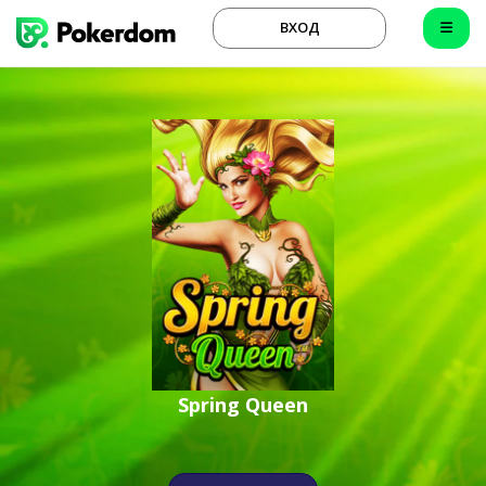
ВХОД
Spring Queen