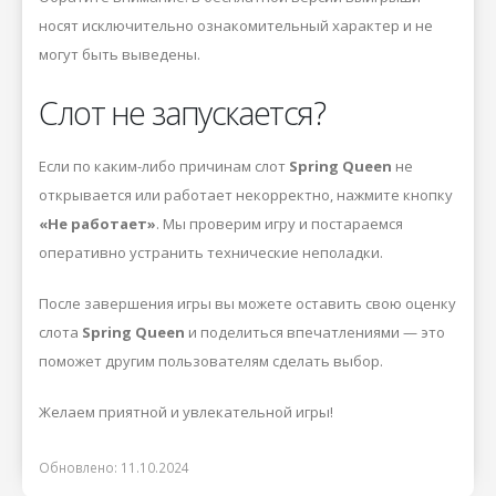
носят исключительно ознакомительный характер и не
могут быть выведены.
Слот не запускается?
Если по каким-либо причинам слот
Spring Queen
не
открывается или работает некорректно, нажмите кнопку
«Не работает»
. Мы проверим игру и постараемся
оперативно устранить технические неполадки.
После завершения игры вы можете оставить свою оценку
слота
Spring Queen
и поделиться впечатлениями — это
поможет другим пользователям сделать выбор.
Желаем приятной и увлекательной игры!
Обновлено:
11.10.2024