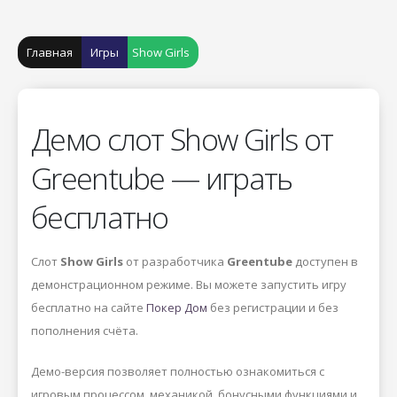
Главная
Игры
Show Girls
Демо слот Show Girls от
Greentube — играть
бесплатно
Слот
Show Girls
от разработчика
Greentube
доступен в
демонстрационном режиме. Вы можете запустить игру
бесплатно на сайте
Покер Дом
без регистрации и без
пополнения счёта.
Демо-версия позволяет полностью ознакомиться с
игровым процессом, механикой, бонусными функциями и