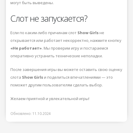
могут быть выведены.
Слот не запускается?
Если по каким-либо причинам слот
Show Girls
не
открывается или работает некорректно, нажмите кнопку
«Не работает»
. Мы проверим игру и постараемся
оперативно устранить технические неполадки.
После завершения игры вы можете оставить свою оценку
слота
Show Girls
и поделиться впечатлениями — это
поможет другим пользователям сделать выбор.
Желаем приятной и увлекательной игры!
Обновлено:
11.10.2024