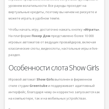
уровнем волатильности. Все раунды проходят на
виртуальные кредиты, поэтому вы ничем не рискуете и
можете играть в удобном темпе.
Чтобы начать игру, достаточно нажать кнопку
«Играть»
.
На платформе
Покер Дом
представлено более 10 000
игровых автоматов от ведущих провайдеров, включая
классические слоты, видеослоты, настольные игры и live-
раздел.
Особенности слота Show Girls
Игровой автомат
Show Girls
выполнен в фирменном
стиле студии
Greentube
и поддерживает адаптивный
интерфейс, благодаря чему он корректно запускается как
на компьютере, так и на мобильных устройствах.