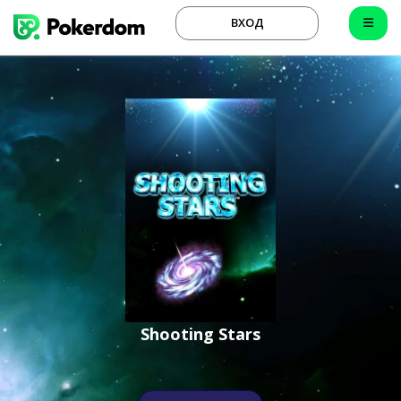
ВХОД
Shooting Stars