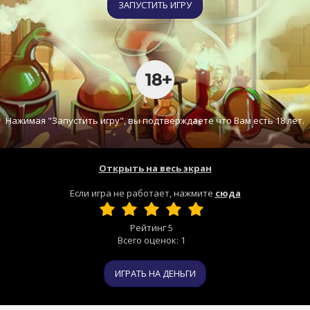
ЗАПУСТИТЬ ИГРУ
Нажимая "Запустить игру", вы подтверждаете что Вам есть 18 лет.
Открыть на весь экран
Если игра не работает, нажмите
сюда
Рейтинг
5
Всего оценок:
1
ИГРАТЬ НА ДЕНЬГИ