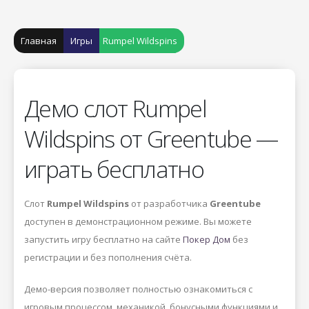
Главная
Игры
Rumpel Wildspins
Демо слот Rumpel
Wildspins от Greentube —
играть бесплатно
Слот
Rumpel Wildspins
от разработчика
Greentube
доступен в демонстрационном режиме. Вы можете
запустить игру бесплатно на сайте
Покер Дом
без
регистрации и без пополнения счёта.
Демо-версия позволяет полностью ознакомиться с
игровым процессом, механикой, бонусными функциями и