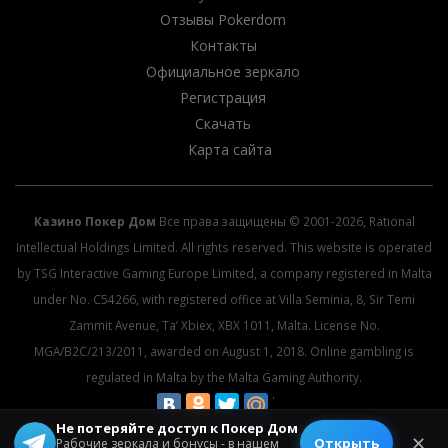
Отзывы Pokerdom
Контакты
Официальное зеркало
Регистрация
Скачать
Карта сайта
Казино Покер Дом
Все права защищены © 2001-2026, Rational
Intellectual Holdings Limited. All rights reserved. This website is operated
by TSG Interactive Gaming Europe Limited, a company registered in Malta
under No. C54266, with registered office at Villa Seminia, 8, Sir Temi
Zammit Avenue, Ta’ Xbiex, XBX 1011, Malta. License No.
MGA/B2C/213/2011, awarded on August 1, 2018. Online gambling is
regulated in Malta by the Malta Gaming Authority.
Не потеряйте доступ к Покер Дом
© 2026 All rights reserved.
✕
Открыть
Рабочие зеркала и бонусы - в нашем