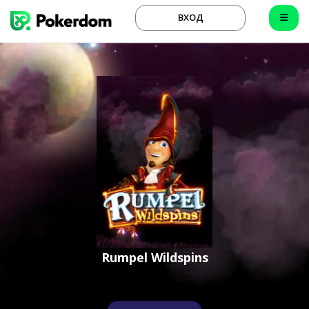
ВХОД
Rumpel Wildspins