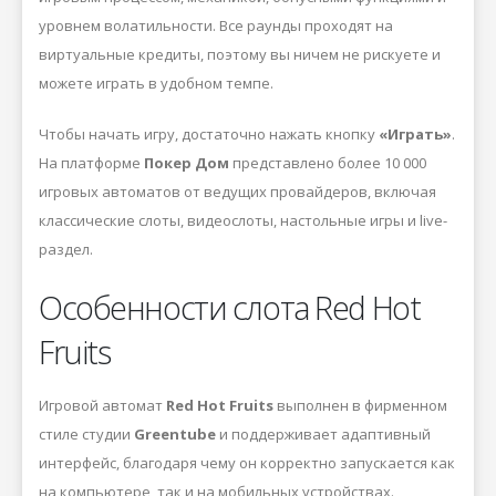
уровнем волатильности. Все раунды проходят на
виртуальные кредиты, поэтому вы ничем не рискуете и
можете играть в удобном темпе.
Чтобы начать игру, достаточно нажать кнопку
«Играть»
.
На платформе
Покер Дом
представлено более 10 000
игровых автоматов от ведущих провайдеров, включая
классические слоты, видеослоты, настольные игры и live-
раздел.
Особенности слота Red Hot
Fruits
Игровой автомат
Red Hot Fruits
выполнен в фирменном
стиле студии
Greentube
и поддерживает адаптивный
интерфейс, благодаря чему он корректно запускается как
на компьютере, так и на мобильных устройствах.