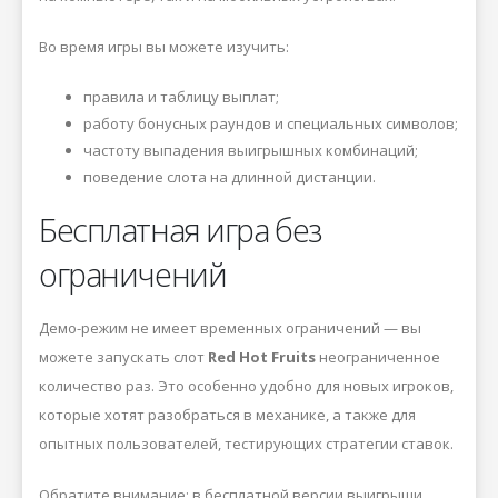
Во время игры вы можете изучить:
правила и таблицу выплат;
работу бонусных раундов и специальных символов;
частоту выпадения выигрышных комбинаций;
поведение слота на длинной дистанции.
Бесплатная игра без
ограничений
Демо-режим не имеет временных ограничений — вы
можете запускать слот
Red Hot Fruits
неограниченное
количество раз. Это особенно удобно для новых игроков,
которые хотят разобраться в механике, а также для
опытных пользователей, тестирующих стратегии ставок.
Обратите внимание: в бесплатной версии выигрыши