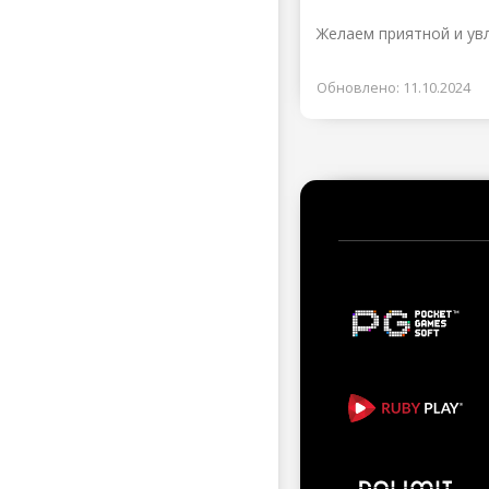
Желаем приятной и ув
Обновлено:
11.10.2024