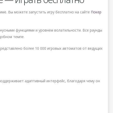
ме. Вы можете запустить игру бесплатно на сайте
Покер
нусными функциями и уровнем волатильности. Все раунды
добном темпе.
редставлено более 10 000 игровых автоматов от ведущих
поддерживает адаптивный интерфейс, благодаря чему он