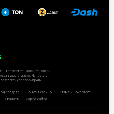
аны развлекать. Помните, что вы
огда делаете ставки. Не тратьте
позволить себе проиграть.
од средств
Бонусы казино
Отзывы Pokerdom
Скачать
Карта сайта