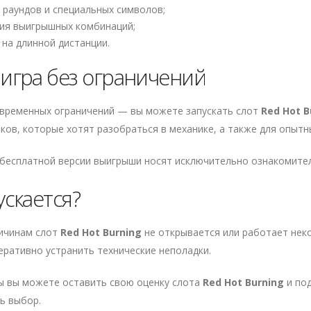
 раундов и специальных символов;
ия выигрышных комбинаций;
 на длинной дистанции.
 игра без ограничений
временных ограничений — вы можете запускать слот
Red Hot B
ков, которые хотят разобраться в механике, а также для опытн
 бесплатной версии выигрыши носят исключительно ознакомител
ускается?
ричинам слот
Red Hot Burning
не открывается или работает нек
еративно устранить технические неполадки.
ы вы можете оставить свою оценку слота
Red Hot Burning
и по
ь выбор.