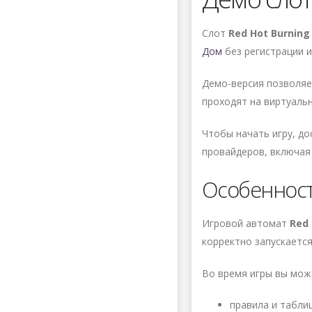
Слот
Red Hot Burning
Дом
без регистрации и
Демо-версия позволяе
проходят на виртуальн
Чтобы начать игру, д
провайдеров, включая 
Особенност
Игровой автомат
Red 
корректно запускается
Во время игры вы мож
правила и табли