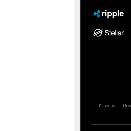
Главная
Игр