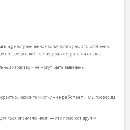
urning
неограниченное количество раз. Это особенно
ых пользователей, тестирующих стратегии ставок.
ьный характер и не могут быть выведены.
орректно, нажмите кнопку
«Не работает»
. Мы проверим
делиться впечатлениями — это поможет другим