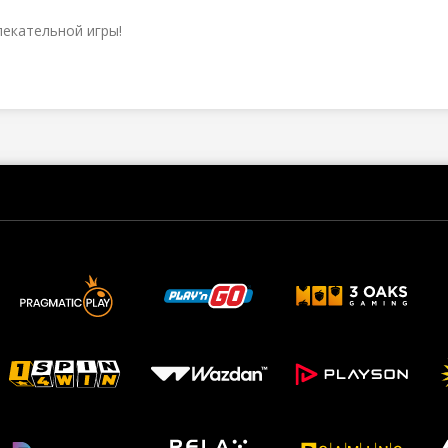
лекательной игры!