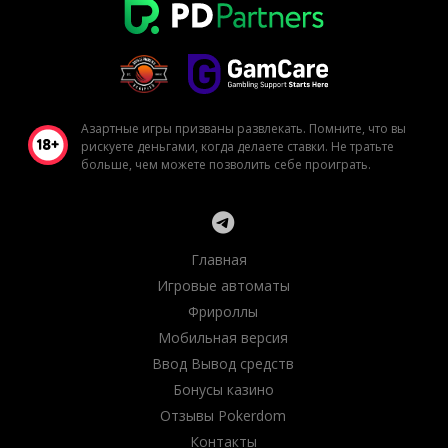
Азартные игры призваны развлекать. Помните, что вы
рискуете деньгами, когда делаете ставки. Не тратьте
больше, чем можете позволить себе проиграть.
Главная
Игровые автоматы
Фрироллы
Мобильная версия
Ввод Вывод средств
Бонусы казино
Отзывы Pokerdom
Контакты