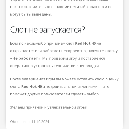
носят исключительно ознакомительный характер и не
могут быть выведены.
Слот не запускается?
Если по каким-либо причинам слот
Red Hot 40
не
открывается или работает некорректно, нажмите кнопку
«Не работает»
. Мы проверим игру и постараемся
оперативно устранить технические неполадки.
После завершения игры вы можете оставить свою оценку
слота
Red Hot 40
и поделиться впечатлениями — это
поможет другим пользователям сделать выбор.
Желаем приятной и увлекательной игры!
Обновлено:
11.10.2024